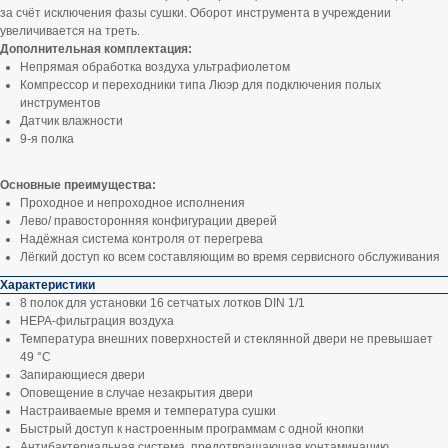
за счёт исключения фазы сушки. Оборот инструмента в учреждении
увеличивается на треть.
Дополнительная комплектация:
Непрямая обработка воздуха ультрафиолетом
Компрессор и переходники типа Люэр для подключения полых
инструментов
Датчик влажности
9-я полка
Основные преимущества:
Проходное и непроходное исполнения
Лево/ правосторонняя конфигурации дверей
Надёжная система контроля от перегрева
Лёгкий доступ ко всем составляющим во время сервисного обслуживания
Характеристики
8 полок для установки 16 сетчатых лотков DIN 1/1
HEPA-фильтрация воздуха
Температура внешних поверхностей и стеклянной двери не превышает
49 °C
Запирающиеся двери
Оповещение в случае незакрытия двери
Настраиваемые время и температура сушки
Быстрый доступ к настроенным программам с одной кнопки
Антибактериальная система, предотвращающая контаминацию