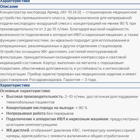
Характеристики
Описание
Концентратор кислорода Армед JAY-10 (4.0) — стационарное медицинское
устройство промышленного класса, предназначенное для непрерывной
подачи кислородно-воздушной смеси с концентрацией не менее 90 % при
производительности от 2 до 10 л/мин. Благодаря высокой надёжности,
возможности подключения к аппаратам ИВЛ и наркозным машинам, а также
функции самодиагностики, он идеально подходит для использования в
операционных, реанимационных и других отделениях стационаров.
Устройство оснащено ЖК-дисплеем, системой многоуровневой
фильтрации, принудительным охлаждением компрессора и световой
индикацией состояния. Корпус выполнен из металла с порошковым
покрытием, обеспечивая долговечность и устойчивость к интенсивной
эксплуатации. Прибор зарегистрирован как медицинское изделие и имеет
удостоверение Росздравнадзора. Гарантия — 3 года.
Характеристики
Основные характеристики:
: 2–10 л/мин, достаточная для поддержки
Высокая производительность
тяжелобольных пациентов
: ≥ 90 %
Концентрация кислорода на выходе
без перерывов
Непрерывная работа
: предусмотрено
Подключение к аппаратам ИВЛ и наркозным машинам
штатными комплектующими
: отображает давление КВС, температуру компрессорной
ЖК-дисплей
камеры, время работы с момента включения и общее отработанное