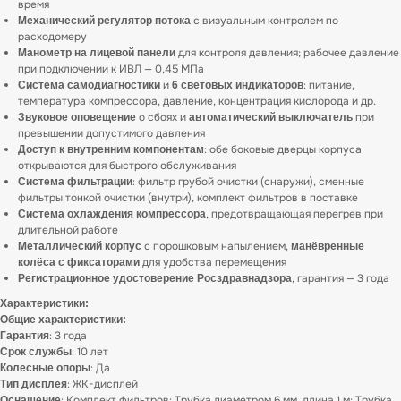
время
с визуальным контролем по
Механический регулятор потока
расходомеру
для контроля давления; рабочее давление
Манометр на лицевой панели
при подключении к ИВЛ — 0,45 МПа
и
: питание,
Система самодиагностики
6 световых индикаторов
температура компрессора, давление, концентрация кислорода и др.
о сбоях и
при
Звуковое оповещение
автоматический выключатель
превышении допустимого давления
: обе боковые дверцы корпуса
Доступ к внутренним компонентам
открываются для быстрого обслуживания
: фильтр грубой очистки (снаружи), сменные
Система фильтрации
фильтры тонкой очистки (внутри), комплект фильтров в поставке
, предотвращающая перегрев при
Система охлаждения компрессора
длительной работе
с порошковым напылением,
Металлический корпус
манёвренные
для удобства перемещения
колёса с фиксаторами
, гарантия — 3 года
Регистрационное удостоверение Росздравнадзора
Характеристики:
Общие характеристики:
: 3 года
Гарантия
: 10 лет
Срок службы
: Да
Колесные опоры
: ЖК-дисплей
Тип дисплея
: Комплект фильтров; Трубка диаметром 6 мм, длина 1 м; Трубка
Оснащение