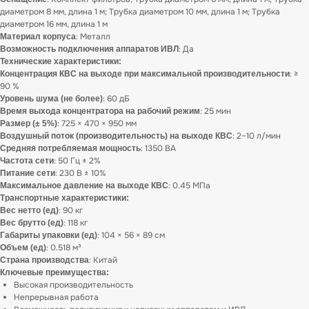
диаметром 8 мм, длина 1 м; Трубка диаметром 10 мм, длина 1 м; Трубка
диаметром 16 мм, длина 1 м
: Металл
Материал корпуса
: Да
Возможность подключения аппаратов ИВЛ
Технические характеристики:
: ≥
Концентрация КВС на выходе при максимальной производительности
90 %
: 60 дБ
Уровень шума (не более)
: 25 мин
Время выхода концентратора на рабочий режим
: 725 × 470 × 950 мм
Размер (± 5%)
: 2–10 л/мин
Воздушный поток (производительность) на выходе КВС
: 1350 ВА
Средняя потребляемая мощность
: 50 Гц ± 2%
Частота сети
: 230 В ± 10%
Питание сети
: 0.45 МПа
Максимальное давление на выходе КВС
Транспортные характеристики:
: 90 кг
Вес нетто (ед)
: 118 кг
Вес брутто (ед)
: 104 × 56 × 89 см
Габариты упаковки (ед)
: 0.518 м³
Объем (ед)
: Китай
Страна производства
Ключевые преимущества:
Высокая производительность
Непрерывная работа