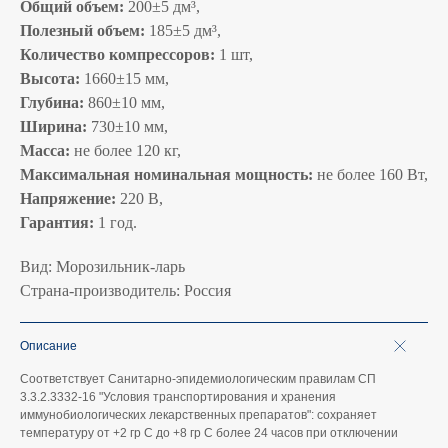
Общий объем:
200±5 дм³,
Полезный объем:
185±5 дм³,
Количество компрессоров:
1 шт,
Высота:
1660±15 мм,
Глубина:
860±10 мм,
Ширина:
730±10 мм,
Масса:
не более 120 кг,
Максимальная номинальная мощность:
не более 160 Вт,
Напряжение:
220 В,
Гарантия:
1 год.
Вид: Морозильник-ларь
Страна-производитель: Россия
Описание
Соответствует Санитарно-эпидемиологическим правилам СП
3.3.2.3332-16 "Условия транспортирования и хранения
иммунобиологических лекарственных препаратов": сохраняет
температуру от +2 гр С до +8 гр С более 24 часов при отключении