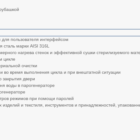
 рубашкой
м для пользователя интерфейсом
сталь марки AISI 316L
мерного нагрева стенок и эффективной сушки стерилизуемого мат
м цикле
ериальной очистки
и во время выполнения цикла и при внештатной ситуации
о закрытия двери
ня воды в парогенераторе
огенераторе
етров режимов при помощи паролей
 изделий и текстиля, инструментов и принадлежностей, упакованн