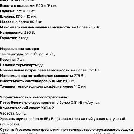
Высота:
860 ± 15 мм,
Высота с колесами:
940 ± 15 мм,
Глубина:
725 ± 10 мм,
Ширина:
1310 ± 10 мм,
Масса:
не более 80,5 кг,
Максимальная номинальная мощность:
не более 275 Вт,
Напряжение:
230 В,
Гарантия:
2 года
Морозильная камера:
Температура:
от -18°C до -45°C,
Корзины:
7 шт,
Наличие термокарты:
да,
Номинальная потребляемая мощность:
не более 250 Вт,
Максимальная потребляемая мощность:
275 Вт,
Вместимость контейнеров 500 мл:
150 шт,
Толщина теплоизоляции шкафа:
не менее 140 мм
Эффективность и энергопотребление:
Потребление электроэнергии:
не более 0.81 кВт·ч/сутки,
Климатический класс:
УХЛ 4.2,
Частота:
50 Гц,
Уровень шума:
не более 55 дБа (скорректированный уровень звуковой
мощности),
Суточный расход электроэнергии при температуре окружающего воздуха